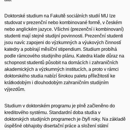
Doktorské studium na Fakultě sociálních studií MU lze
studovat v prezenční nebo kombinované formě, v českém
nebo anglickém jazyce. Všichni (prezenční i kombinovaní)
studenti mají stejné studijní povinnosti. Prezenční studenti
jsou navíc zapojeni do výzkumných a výukových činností
katedry a pobírají měsíční stipendium. Studium probíhá
podle rámcového studijního plánu. Katedra klade důraz na
schopnost studentů působit na domácích i zahraničních
akademických a výzkumných institucích, a proto v rámci
doktorského studia nabízí širokou paletu příležitostí ke
krátkodobým i dlouhodobým zahraničním studijním
výjezdům.
Studium v doktorském programu je plně začleněno do
kreditového systému. Standardní doba studia v
doktorských studijních programech je čtyři roky. Na základě
úspěšné obhajoby disertační práce a složení státní