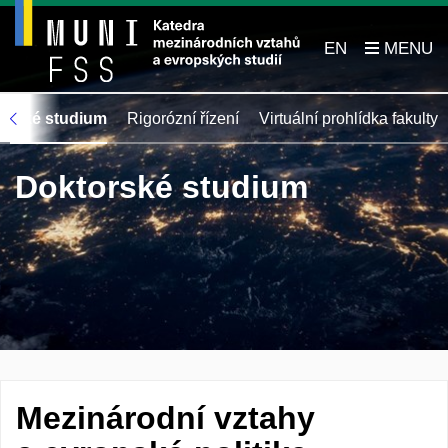
EN
orské studium
Rigorózní řízení
Virtuální prohlídka fakulty
Doktorské studium
Mezinárodní vztahy