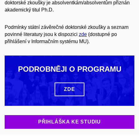
doktorské zkoušky je absolventkám/absolventům přiznán
akademický titul Ph.D.
Podmínky státní závěrečné doktorské zkoušky a seznam
povinné literatury jsou k dispozici
zde
(dostupné po
přihlášení v Informačním systému MU).
PODROBNĚJI O PROGRAMU
ZDE
PŘIHLÁŠKA KE STUDIU