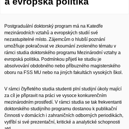
a evropská politika
Postgraduální doktorský program má na Katedře
mezinárodních vztahů a evropských studií své
nezastupitelné místo. Zájemcům o hlubší poznání
umožňuje pokračovat ve zkoumání zvoleného tématu v
rámci studia doktorského programu Mezinárodní vztahy a
evropská politika. Podmínkou přijetí ke studiu je
absolvování obdobného nebo příbuzného magisterského
oboru na FSS MU nebo na jiných fakultách vysokých škol.
V rámci čtyřletého studia studenti plní studijní úkoly mající
za cíl je připravit na práci ve vysoce konkurenčním
mezinárodním prostředí. V rámci studia se tak frekventanti
doktorského studijního programu dostanou k publikační
činnosti v domácích i zahraničních odborných periodikách,
vytříbí si své prezentační, kritické a analytické schopnosti
atd.