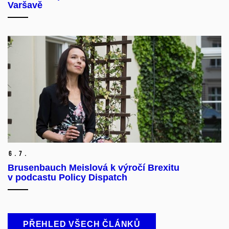
Varšavě
6.
7.
Brusenbauch Meislová k výročí Brexitu
v podcastu Policy Dispatch
PŘEHLED VŠECH ČLÁNKŮ