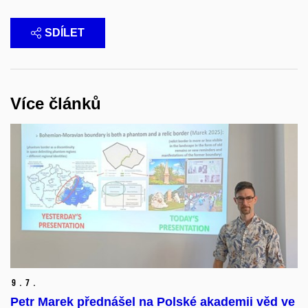
SDÍLET
Více článků
9.
7.
Petr Marek přednášel na Polské akademii věd ve