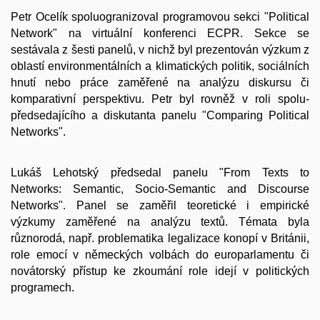
Petr Ocelík spoluogranizoval programovou sekci "Political
Network" na virtuální konferenci ECPR. Sekce se
sestávala z šesti panelů, v nichž byl prezentován výzkum z
oblastí environmentálních a klimatických politik, sociálních
hnutí nebo práce zaměřené na analýzu diskursu či
komparativní perspektivu. Petr byl rovněž v roli spolu-
předsedajícího a diskutanta panelu "Comparing Political
Networks".
Lukáš Lehotský předsedal panelu "From Texts to
Networks: Semantic, Socio-Semantic and Discourse
Networks". Panel se zaměřil teoretické i empirické
výzkumy zaměřené na analýzu textů. Témata byla
různorodá, např. problematika legalizace konopí v Británii,
role emocí v německých volbách do europarlamentu či
novátorský přístup ke zkoumání role idejí v politických
programech.