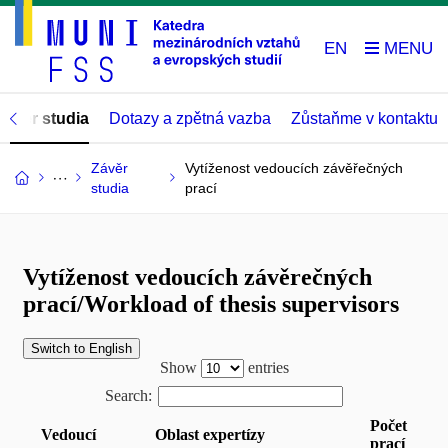
EN
Závěr studia
Dotazy a zpětná vazba
Zůstaňme v kontaktu
Závěr
Vytíženost vedoucích závěřečných
studia
prací