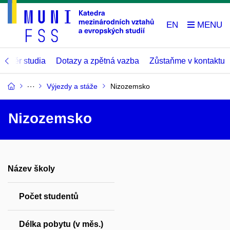
EN
Závěr studia
Dotazy a zpětná vazba
Zůstaňme v kontaktu
Výjezdy a stáže
Nizozemsko
Nizozemsko
Název školy
Počet studentů
Délka pobytu (v měs.)