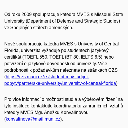
Od roku 2009 spolupracuje katedra MVES s Missouri State
University (Department of Defense and Strategic Studies)
ve Spojených státech amerických.
Nově spolupracuje katedra MVES s University of Central
Florida, univerzita vyžaduje po studentech jazykový
certifikát (TOEFL 550, TOEFL iBT 80, IELTS 6.5) nebo
potvrzení o jazykové dovednosti od univerzity. Více
podrobností k požadavkům naleznete na stránkách CZS
(
https://czs.muni.cz/cs/student-mu/studijni-
pobyty/partnerske-univerzity/university-of-central-florida
).
Pro více informací o možnosti studia a výběrovém řízení na
tyto instituce kontaktujte koordinátorku zahraničních vztahů
katedry MVES
Mgr. Anežku Konvalinovou
(
konvalinova@mail.muni.cz
)
.