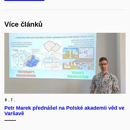
Více článků
9.
7.
Petr Marek přednášel na Polské akademii věd ve
Varšavě