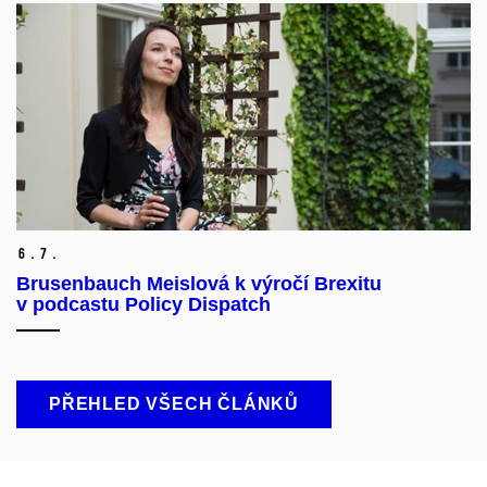
6.
7.
Brusenbauch Meislová k výročí Brexitu
v podcastu Policy Dispatch
PŘEHLED VŠECH ČLÁNKŮ