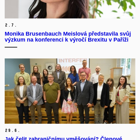
2.
7.
Monika Brusenbauch Meislová představila svůj
výzkum na konferenci k výročí Brexitu v Paříži
29.
6.
Jak čelit zahraničnímu vměšování? Členové