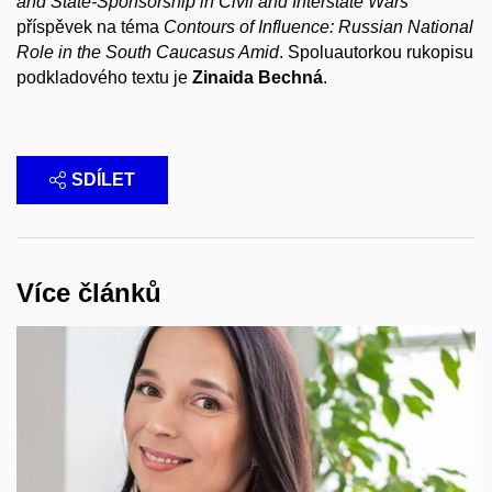
and State-Sponsorship in Civil and Interstate Wars
příspěvek na téma
Contours of Influence: Russian National
Role in the South Caucasus Amid
. Spoluautorkou rukopisu
podkladového textu je
Zinaida Bechná
.
SDÍLET
Více článků