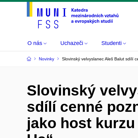
O nás
Uchazeči
Studenti
Novinky
Slovinský velvyslanec Aleš Balut sdílí
Slovinský velvy
sdílí cenné poz
jako host kurz