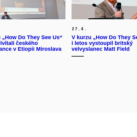
27.
4.
u „How Do They See Us“
V kurzu „How Do They S
ivítali českého
i letos vystoupil britský
ance v Etiopii Miroslava
velvyslanec Matt Field