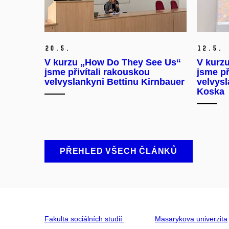
20.
5.
12.
5.
V kurzu „How Do They See Us“
V kurz
jsme přivítali rakouskou
jsme př
velvyslankyni Bettinu Kirnbauer
velvysl
Koska
PŘEHLED VŠECH ČLÁNKŮ
Fakulta sociálních studií
Masarykova univerzita