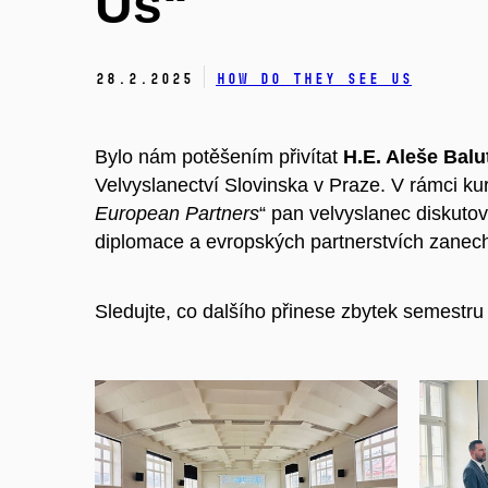
Us“
28.
2.
2025
How Do They See Us
Bylo nám potěšením přivítat
H.E. Aleše Balu
Velvyslanectví Slovinska v Praze. V rámci kur
European Partners
“ pan velvyslanec diskuto
diplomace a evropských partnerstvích zanec
Sledujte, co dalšího přinese zbytek semestr