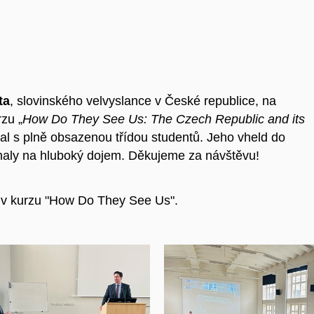
ta
, slovinského velvyslance v České republice, na
zu „
How Do They See Us: The Czech Republic and its
val s plně obsazenou třídou studentů. Jeho vheld do
haly na hluboký dojem.
Děkujeme za návštěvu!
u v kurzu "How Do They See Us".