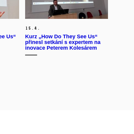
15.
4.
ee Us“
Kurz „How Do They See Us“
přinesl setkání s expertem na
inovace Peterem Kolesárem