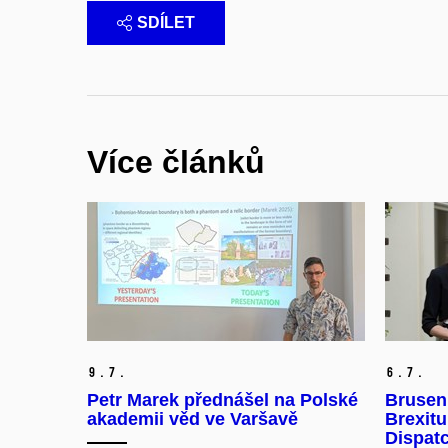
SDÍLET
Více článků
9.
7.
6.
7.
Petr Marek přednášel na Polské
Brusen
akademii věd ve Varšavě
Brexitu
Dispat