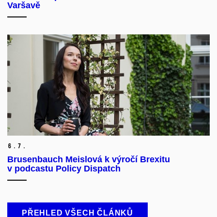
Varšavě
6.
7.
Brusenbauch Meislová k výročí Brexitu
v podcastu Policy Dispatch
PŘEHLED VŠECH ČLÁNKŮ