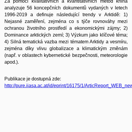
Za pomocí kvalitativních a kvantitativních metod kniha
analyzuje 56 koncepčních dokumentů vydaných v letech
1996-2019 a definuje následující trendy v Arktidě: 1)
Nejasné zaměření, zejména co s týče rovnováhy mezi
ochranou životního prostředí a ekonomickými zájmy; 2)
Dominance arktických zemí; 3) Výzkum jako klíčové téma;
4) Silná tematická vazba mezi tématem Arktidy a vesmíru,
zejména díky vlivu globalizace a klimatickým změnám
(např. v oblastech kybernetické bezpečnosti, meteorologie
apod.).
Publikace je dostupná zde:
http://pure.iiasa.ac.at/id/eprint/16175/1/ArticReport_WEB_ne