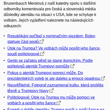
Brusenbauch Meislová z naší katedry spolu s dalšími
odborníky komentovala pro česká a slovenská média
důsledky atentátu na situaci v USA, kde se schyluje k
volbám. Jejich vyjádření naleznete na následujících
odkazech:
Republikáni počítají s nominačním sjezdem, Biden
stahuje část spotů
Útok na Trumpa? Ve volbách může posílit jeho šance,
soudí politologové
Gesto se zaťatou pěstí se stane ikonickým. Podle
politologů atentát Trumpovi pomůže
Pokus o atentát Trumpovi pomoci může. Do
prezidentských voleb je ale daleko a emoce opadnou
Neuvěřitelné. Fotograf zaznamenal kulku, která prolétla
těsně u Trumpovy hlavy
Politologové: Útok na Trumpa mu může pomoci ve
volbách a posílit jeho šance
Experti o dohře atentátu: Trumpa posílí a zvýší šance na