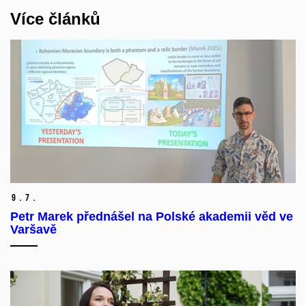
Více článků
9.
7.
Petr Marek přednášel na Polské akademii věd ve
Varšavě