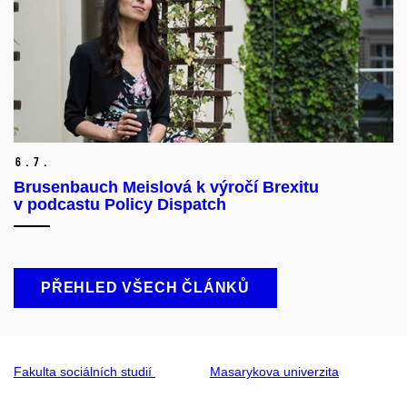
6.
7.
Brusenbauch Meislová k výročí Brexitu
v podcastu Policy Dispatch
PŘEHLED VŠECH ČLÁNKŮ
Fakulta sociálních studií
Masarykova univerzita