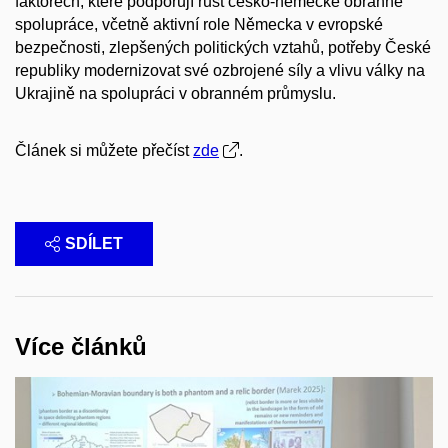
faktorech, které podporují růst česko-německé obranné
spolupráce, včetně aktivní role Německa v evropské
bezpečnosti, zlepšených politických vztahů, potřeby České
republiky modernizovat své ozbrojené síly a vlivu války na
Ukrajině na spolupráci v obranném průmyslu.
Článek si můžete přečíst
zde
.
SDÍLET
Více článků