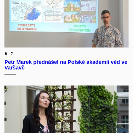
9.
7.
Petr Marek přednášel na Polské akademii věd ve
Varšavě