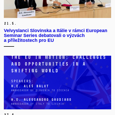
21.
5.
Velvyslanci Slovinska a Itálie v rámci European
Seminar Series debatovali o výzvách
a příležitostech pro EU
27.
4.