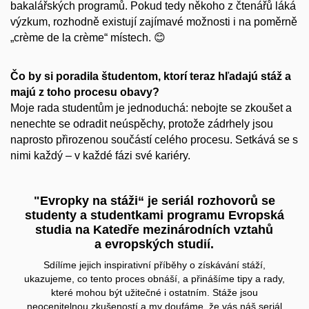
bakalářských programů. Pokud tedy někoho z čtenářů láká
výzkum, rozhodně existují zajímavé možnosti i na poměrně
„crème de la crème“ místech. 😊
Čo by si poradila študentom, ktorí teraz hľadajú stáž a
majú z toho procesu obavy?
Moje rada studentům je jednoduchá: nebojte se zkoušet a
nenechte se odradit neúspěchy
, protože zádrhely jsou
naprosto přirozenou součástí celého procesu. Setkává se s
nimi každý – v každé fázi své kariéry.
"Evropky na stáži“ je seriál rozhovorů se
studenty a studentkami programu Evropská
studia na Katedře mezinárodních vztahů
a evropských studií.
Sdílíme jejich inspirativní příběhy o získávání stáží,
ukazujeme, co tento proces obnáší, a přinášíme tipy a rady,
které mohou být užitečné i ostatním. Stáže jsou
neocenitelnou zkušeností a my doufáme, že vás náš seriál