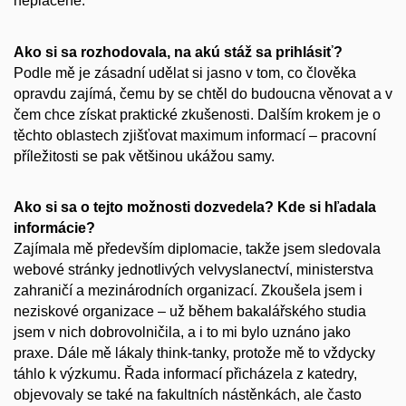
neplacené.
Ako si sa rozhodovala, na akú stáž sa prihlásiť?
Podle mě je zásadní udělat si jasno v tom, co člověka
opravdu zajímá, čemu by se chtěl do budoucna věnovat a v
čem chce získat praktické zkušenosti. Dalším krokem je o
těchto oblastech zjišťovat maximum informací – pracovní
příležitosti se pak většinou ukážou samy.
Ako si sa o tejto možnosti dozvedela? Kde si hľadala
informácie?
Zajímala mě především diplomacie, takže jsem sledovala
webové stránky jednotlivých velvyslanectví, ministerstva
zahraničí a mezinárodních organizací. Zkoušela jsem i
neziskové organizace – už během bakalářského studia
jsem v nich dobrovolničila, a i to mi bylo uznáno jako
praxe. Dále mě lákaly think-tanky, protože mě to vždycky
táhlo k výzkumu. Řada informací přicházela z katedry,
objevovaly se také na fakultních nástěnkách, ale často