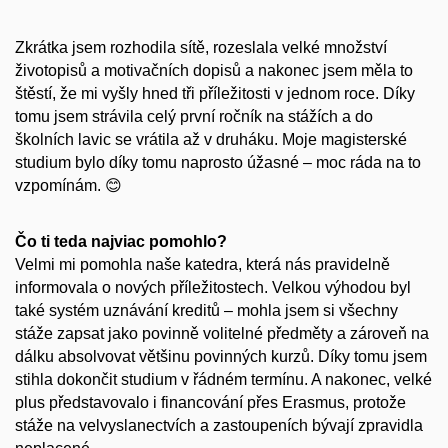
Zkrátka jsem rozhodila sítě, rozeslala velké množství
životopisů a motivačních dopisů a nakonec jsem měla to
štěstí, že mi vyšly hned tři příležitosti v jednom roce. Díky
tomu jsem strávila celý první ročník na stážích a do
školních lavic se vrátila až v druháku. Moje magisterské
studium bylo díky tomu naprosto úžasné – moc ráda na to
vzpomínám. 😊
Čo ti teda najviac pomohlo?
Velmi mi pomohla naše katedra, která nás pravidelně
informovala o nových příležitostech. Velkou výhodou byl
také systém uznávání kreditů – mohla jsem si všechny
stáže zapsat jako povinně volitelné předměty a zároveň na
dálku absolvovat většinu povinných kurzů. Díky tomu jsem
stihla dokončit studium v řádném termínu. A nakonec, velké
plus představovalo i financování přes Erasmus, protože
stáže na velvyslanectvích a zastoupeních bývají zpravidla