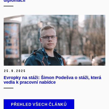
diplomacii
25.
9.
2025
Evropky na stáži: Šimon Podešva o stáži, která
vedla k pracovní nabídce
PŘEHLED VŠECH ČLÁNKŮ