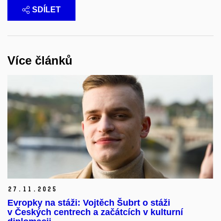
SDÍLET
Více článků
27.
11.
2025
Evropky na stáži: Vojtěch Šubrt o stáži
v Českých centrech a začátcích v kulturní