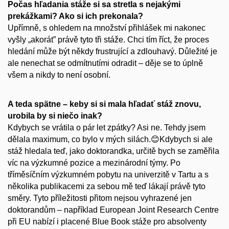
Počas hľadania stáže si sa stretla s nejakými
prekážkami? Ako si ich prekonala?
Upřímně, s ohledem na množství přihlášek mi nakonec
vyšly „akorát” právě tyto tři stáže. Chci tím říct, že proces
hledání může být někdy frustrující a zdlouhavý. Důležité je
ale nenechat se odmítnutími odradit – děje se to úplně
všem a nikdy to není osobní.
A teda spätne – keby si si mala hľadať stáž znovu,
urobila by si niečo inak?
Kdybych se vrátila o pár let zpátky? Asi ne. Tehdy jsem
dělala maximum, co bylo v mých silách.😊Kdybych si ale
stáž hledala teď, jako doktorandka, určitě bych se zaměřila
víc na výzkumné pozice a mezinárodní týmy. Po
tříměsíčním výzkumném pobytu na univerzitě v Tartu a s
několika publikacemi za sebou mě teď lákají právě tyto
směry. Tyto příležitosti přitom nejsou vyhrazené jen
doktorandům – například European Joint Research Centre
při EU nabízí i placené Blue Book stáže pro absolventy