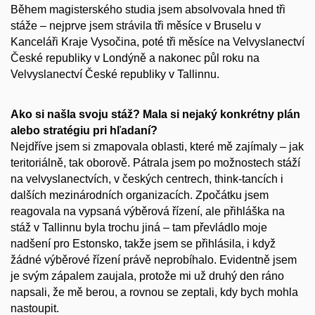
Během magisterského studia jsem absolvovala hned tři
stáže – nejprve jsem strávila tři měsíce v Bruselu v
Kanceláři Kraje Vysočina, poté tři měsíce na Velvyslanectví
České republiky v Londýně a nakonec půl roku na
Velvyslanectví České republiky v Tallinnu.
Ako si našla svoju stáž? Mala si nejaký konkrétny plán
alebo stratégiu pri hľadaní?
Nejdříve jsem si zmapovala oblasti, které mě zajímaly – jak
teritoriálně, tak oborově. Pátrala jsem po možnostech stáží
na velvyslanectvích, v českých centrech, think-tancích i
dalších mezinárodních organizacích. Zpočátku jsem
reagovala na vypsaná výběrová řízení, ale přihláška na
stáž v Tallinnu byla trochu jiná – tam převládlo moje
nadšení pro Estonsko, takže jsem se přihlásila, i když
žádné výběrové řízení právě neprobíhalo. Evidentně jsem
je svým zápalem zaujala, protože mi už druhý den ráno
napsali, že mě berou, a rovnou se zeptali, kdy bych mohla
nastoupit.