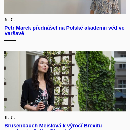
9.
7.
Petr Marek přednášel na Polské akademii věd ve
Varšavě
6.
7.
Brusenbauch Meislová k výročí Brexitu