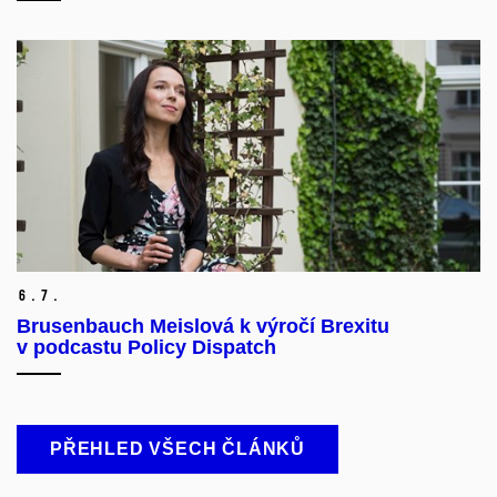
6.
7.
Brusenbauch Meislová k výročí Brexitu
v podcastu Policy Dispatch
PŘEHLED VŠECH ČLÁNKŮ